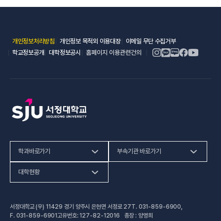
(새 창 열림)
(새 창 열림)
(새 창 열림)
개인정보처리방침
개인정보 목적외 이용대장
이메일 무단 수집거부
(새 창 열림)
(새 창 열림)
학교정보공개
대학정보공시
홈페이지 이용관련건의
학과바로가기
부속기관 바로가기
(새 창 열림)
인문사회계열
HiVE센터
대학현황
(새 창 열림
자연과학계열
가평군어린이 급식관리지원센터
예결산공고
서정대학교 (우) 11429 경기 양주시 은현면 서정로 27
T.
031-859-6900
,
(새 창 열림)
공학계열
건강증진센터
(새 창 열림)
대학정보공시
F.
031-859-6901
고유번호: 127-82-12016 총장 : 양영희