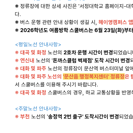
※
정류장에 대한 상세 사진은 '서정대학교 홈페이지-
다.
※
버스 운행 관련 안내 상황이 생길 시,
헤이영캠퍼스 앱(
※ 2026학년도 여름방학 스쿨버스는 6월 23일(화)부터
<평일노선 안내사항>
※ 대곡 및 화정
노선의
2호차 운행 시간이 변경
되었습니
※ 연신내
노선의 '
돈까스클럽 벽제점' 도착 시간이 변경
※ 대화 및 파주
노선의
정류장이 문산역 버스터미널 앞에
※ 대화 및 파주 노선의
'문산읍 행정복지센터' 정류장
은 
서 스쿨버스를 이용해 주시기 바랍니다.
※ 대곡 및 화정
스쿨버스의 경우, 하교 교통상황을 반
<주말노선 안내사항>
※ 부천
노선의 '
송정역 2번 출구' 도착시간이 변경
되었습