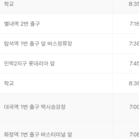
학교
8:3
별내역 2번 출구
7:1
탑석역 1번 출구 앞 버스정류장
7:3
민락2지구 롯데리아 앞
7:4
학교
8:3
대곡역 1번 출구 택시승강장
7:0
화정역 1번 출구 버스터미널 앞
7:0