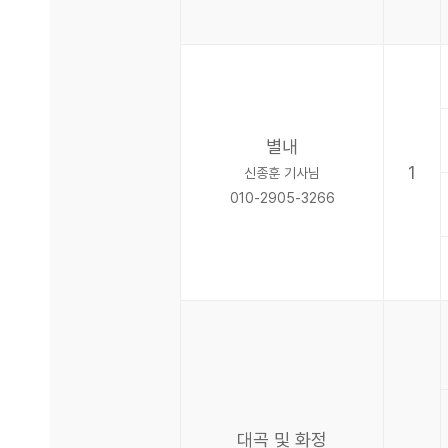
별내
1
신종훈 기사님
010-2905-3266
대곡 및 화정