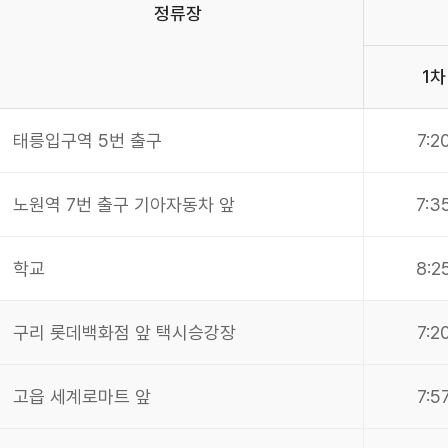
정류장
1차
태릉입구역 5번 출구
7:2
노원역 7번 출구 기아자동차 앞
7:3
학교
8:2
구리 롯데백화점 앞 택시승강장
7:2
고읍 세계로마트 앞
7:5