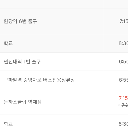
원당역 6번 출구
7:1
학교
8:3
연신내역 1번 출구
6:5
구파발역 중앙차로 버스전용정류장
6:5
7:15
돈까스클럽 벽제점
←
7:2
학교
8:3