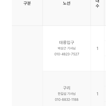
대
구분
노선
수
태릉입구
1
박상근 기사님
010-4823-7527
구리
1
한길섭 기사님
010-8832-1188