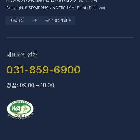
F.
031-859-6901
고유번호: 127-82-12016 총장 : 양영희
Copyright © SEOJEONG UNIVERSITY All Rights Reserved.
(새 창 열림)
전문기술석사
교육혁신지원센터
업무추진비 사용내역
대학규정
중장기발전계획
(새 창 열림)
국제교육원
법정위원회 회의록
(새 창 열림)
기술사관육성사업단
회의록 공개
(새 창 열림)
산학협력처·단
기부금 현황
대표문의 전화
(새 창 열림)
성과관리(IR)센터
적립금 운용 현황
031-859-6900
(새 창 열림)
성인학습지원센터
평일 : 09:00 ~ 18:00
(새 창 열림)
세종학당지원센터
(새 창 열림)
신문방송국
(새 창 열림)
양주 베이비부머 행복캠퍼스
(새 창 열림
양주시어린이 급식관리지원센터
(새 창 열림)
요양보호사교육원