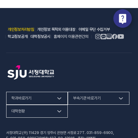
(새 창 열림)
(새 창 열림)
(새 창 열림)
개인정보처리방침
개인정보 목적외 이용대장
이메일 무단 수집거부
(새 창 열림)
(새 창 열림)
학교정보공개
대학정보공시
홈페이지 이용관련건의
학과바로가기
부속기관 바로가기
(새 창 열림)
인문사회계열
HiVE센터
대학현황
(새 창 열림
자연과학계열
가평군어린이 급식관리지원센터
예결산공고
서정대학교 (우) 11429 경기 양주시 은현면 서정로 27
T.
031-859-6900
,
(새 창 열림)
공학계열
건강증진센터
(새 창 열림)
대학정보공시