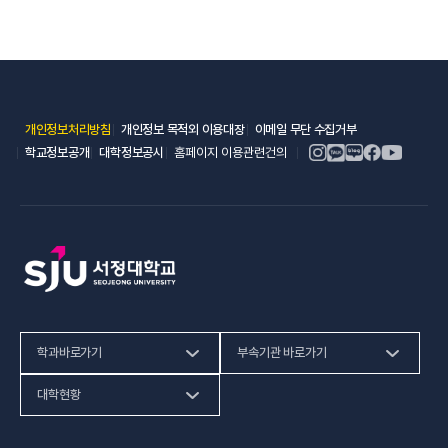
(새 창 열림)
(새 창 열림)
(새 창 열림)
개인정보처리방침
개인정보 목적외 이용대장
이메일 무단 수집거부
(새 창 열림)
(새 창 열림)
학교정보공개
대학정보공시
홈페이지 이용관련건의
학과바로가기
부속기관 바로가기
(새 창 열림)
인문사회계열
HiVE센터
대학현황
(새 창 열림
자연과학계열
가평군어린이 급식관리지원센터
예결산공고