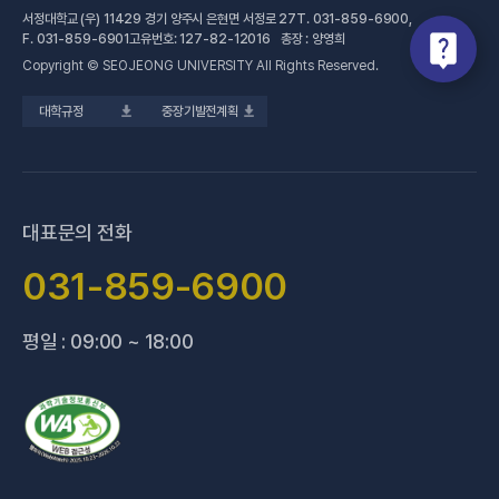
서정대학교 (우) 11429 경기 양주시 은현면 서정로 27
T.
031-859-6900
,
(새 창 열림)
공학계열
건강증진센터
(새 창 열림)
대학정보공시
F.
031-859-6901
고유번호: 127-82-12016 총장 : 양영희
Copyright © SEOJEONG UNIVERSITY All Rights Reserved.
(새 창 열림)
전문기술석사
교육혁신지원센터
업무추진비 사용내역
대학규정
중장기발전계획
(새 창 열림)
국제교육원
법정위원회 회의록
(새 창 열림)
기술사관육성사업단
회의록 공개
(새 창 열림)
산학협력처·단
기부금 현황
대표문의 전화
(새 창 열림)
성과관리(IR)센터
적립금 운용 현황
031-859-6900
(새 창 열림)
성인학습지원센터
평일 : 09:00 ~ 18:00
(새 창 열림)
세종학당지원센터
(새 창 열림)
신문방송국
(새 창 열림)
양주 베이비부머 행복캠퍼스
(새 창 열림
양주시어린이 급식관리지원센터