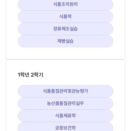
식품조리원리
식품학
장류제조실습
제빵실습
1학년 2학기
식품품질관리및관능평가
농산물품질관리실무
식품재료학
공중보건학