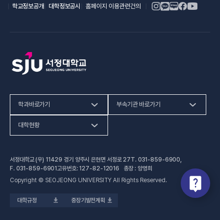
(새 창 열림)
(새 창 열림)
학교정보공개
대학정보공시
홈페이지 이용관련건의
학과바로가기
부속기관 바로가기
(새 창 열림)
인문사회계열
HiVE센터
대학현황
(새 창 열림
자연과학계열
가평군어린이 급식관리지원센터
예결산공고
서정대학교 (우) 11429 경기 양주시 은현면 서정로 27
T.
031-859-6900
,
(새 창 열림)
공학계열
건강증진센터
(새 창 열림)
대학정보공시
F.
031-859-6901
고유번호: 127-82-12016 총장 : 양영희
Copyright © SEOJEONG UNIVERSITY All Rights Reserved.
(새 창 열림)
전문기술석사
교육혁신지원센터
업무추진비 사용내역
대학규정
중장기발전계획
(새 창 열림)
국제교육원
법정위원회 회의록